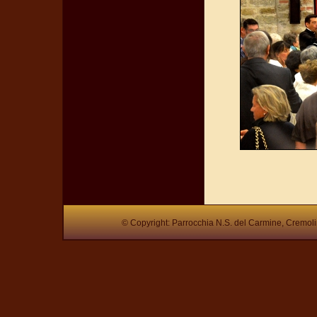
© Copyright: Parrocchia N.S. del Carmine, Cremol