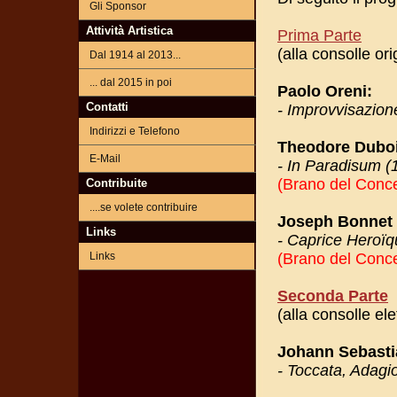
Gli Sponsor
Attività Artistica
Prima Parte
(alla consolle ori
Dal 1914 al 2013...
... dal 2015 in poi
Paolo Oreni:
Contatti
- Improvvisazion
Indirizzi e Telefono
Theodore Duboi
E-Mail
- In Paradisum (
(Brano del Conce
Contribuite
....se volete contribuire
Joseph Bonnet 
Links
- Caprice Heroïq
Links
(Brano del Conce
Seconda Parte
(alla consolle ele
Johann Sebasti
- Toccata, Adag