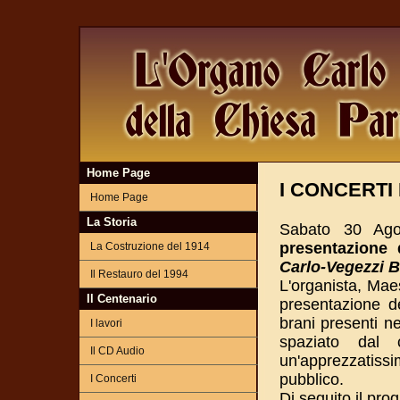
Home Page
I CONCERTI
Home Page
La Storia
Sabato 30 Ago
presentazione
La Costruzione del 1914
Carlo-Vegezzi B
Il Restauro del 1994
L'organista, Ma
Il Centenario
presentazione de
brani presenti n
I lavori
spaziato dal 
Il CD Audio
un'apprezzatiss
pubblico.
I Concerti
Di seguito il pr