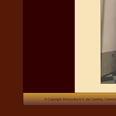
© Copyright: Parrocchia N.S. del Carmine, Cremol