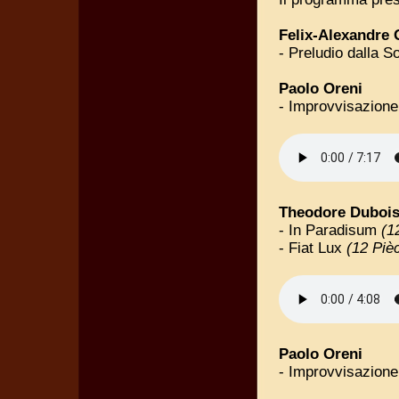
Felix-Alexandre 
- Preludio dalla S
Paolo Oreni
- Improvvisazione
Theodore Dubois
- In Paradisum
(1
- Fiat Lux
(12 Piè
Paolo Oreni
- Improvvisazione