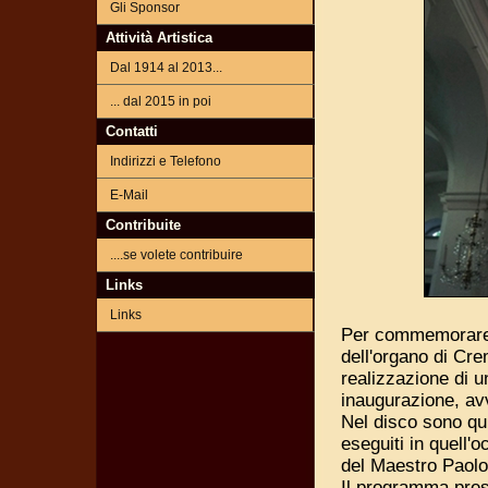
Gli Sponsor
Attività Artistica
Dal 1914 al 2013...
... dal 2015 in poi
Contatti
Indirizzi e Telefono
E-Mail
Contribuite
....se volete contribuire
Links
Links
Per commemorare 
dell'organo di Cre
realizzazione di u
inaugurazione, av
Nel disco sono qui
eseguiti in quell'
del Maestro Paolo 
Il programma pres