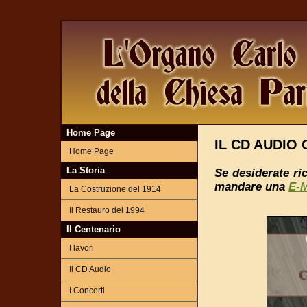
Home Page
IL CD AUDI
Home Page
La Storia
Se desiderate ri
mandare una
E-M
La Costruzione del 1914
Il Restauro del 1994
Il Centenario
I lavori
Il CD Audio
I Concerti